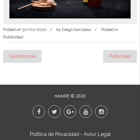
Posted on
30/01/2020
by
Diego Gonzalez
Posted in
Publicidad
Gastronomía
Publicidad
Navegación
de
entradas
noAIRE © 2020
Política de Privacidad
-
Aviso Legal